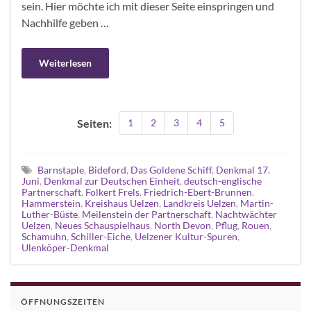
sein. Hier möchte ich mit dieser Seite einspringen und
Nachhilfe geben …
Weiterlesen
Seiten:
1
2
3
4
5
Barnstaple
,
Bideford
,
Das Goldene Schiff
,
Denkmal 17.
Juni
,
Denkmal zur Deutschen Einheit
,
deutsch-englische
Partnerschaft
,
Folkert Frels
,
Friedrich-Ebert-Brunnen
,
Hammerstein
,
Kreishaus Uelzen
,
Landkreis Uelzen
,
Martin-
Luther-Büste
,
Meilenstein der Partnerschaft
,
Nachtwächter
Uelzen
,
Neues Schauspielhaus
,
North Devon
,
Pflug
,
Rouen
,
Schamuhn
,
Schiller-Eiche
,
Uelzener Kultur-Spuren
,
Ulenköper-Denkmal
ÖFFNUNGSZEITEN