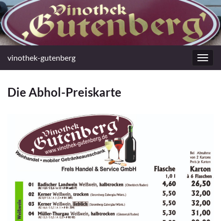
vinothek-gutenberg
Navig
umsc
Die Abhol-Preiskarte