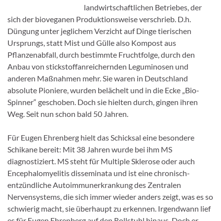
landwirtschaftlichen Betriebes, der
sich der bioveganen Produktionsweise verschrieb. D.h.
Düngung unter jeglichem Verzicht auf Dinge tierischen
Ursprungs, statt Mist und Gülle also Kompost aus
Pflanzenabfall, durch bestimmte Fruchtfolge, durch den
Anbau von stickstoffanreichernden Leguminosen und
anderen Maßnahmen mehr. Sie waren in Deutschland
absolute Pioniere, wurden belächelt und in die Ecke „Bio-
Spinner“ geschoben. Doch sie hielten durch, gingen ihren
Weg. Seit nun schon bald 50 Jahren.
Für Eugen Ehrenberg hielt das Schicksal eine besondere
Schikane bereit: Mit 38 Jahren wurde bei ihm MS
diagnostiziert. MS steht für Multiple Sklerose oder auch
Encephalomyelitis disseminata und ist eine chronisch-
entzündliche Autoimmunerkrankung des Zentralen
Nervensystems, die sich immer wieder anders zeigt, was es so
schwierig macht, sie überhaupt zu erkennen. Irgendwann lief
es für Eugen Ehrenberg auf den Rollstuhl hinaus. Doch er