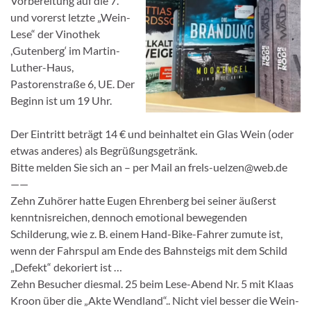
Vorbereitung auf die 7.
und vorerst letzte „Wein-
Lese“ der Vinothek
,Gutenberg‘ im Martin-
Luther-Haus,
Pastorenstraße 6, UE. Der
Beginn ist um 19 Uhr.
Der Eintritt beträgt 14 € und beinhaltet ein Glas Wein (oder
etwas anderes) als Begrüßungsgetränk.
Bitte melden Sie sich an – per Mail an frels-uelzen@web.de
——
Zehn Zuhörer hatte Eugen Ehrenberg bei seiner äußerst
kenntnisreichen, dennoch emotional bewegenden
Schilderung, wie z. B. einem Hand-Bike-Fahrer zumute ist,
wenn der Fahrspul am Ende des Bahnsteigs mit dem Schild
„Defekt“ dekoriert ist …
Zehn Besucher diesmal. 25 beim Lese-Abend Nr. 5 mit Klaas
Kroon über die „Akte Wendland“.. Nicht viel besser die Wein-