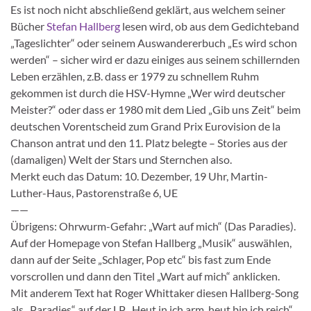
Es ist noch nicht abschließend geklärt, aus welchem seiner
Bücher
Stefan Hallberg
lesen wird, ob aus dem Gedichteband
„Tageslichter“ oder seinem Auswandererbuch „Es wird schon
werden“ – sicher wird er dazu einiges aus seinem schillernden
Leben erzählen, z.B. dass er 1979 zu schnellem Ruhm
gekommen ist durch die HSV-Hymne „Wer wird deutscher
Meister?“ oder dass er 1980 mit dem Lied „Gib uns Zeit“ beim
deutschen Vorentscheid zum Grand Prix Eurovision de la
Chanson antrat und den 11. Platz belegte – Stories aus der
(damaligen) Welt der Stars und Sternchen also.
Merkt euch das Datum: 10. Dezember, 19 Uhr, Martin-
Luther-Haus, Pastorenstraße 6, UE
——
Übrigens: Ohrwurm-Gefahr: „Wart auf mich“ (Das Paradies).
Auf der Homepage von Stefan Hallberg „Musik“ auswählen,
dann auf der Seite „Schlager, Pop etc“ bis fast zum Ende
vorscrollen und dann den Titel „Wart auf mich“ anklicken.
Mit anderem Text hat Roger Whittaker diesen Hallberg-Song
als „Paradies“ auf der LP „Heut in ich arm, heut bin ich reich“