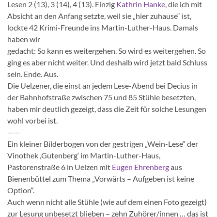
Lesen 2 (13), 3 (14), 4 (13). Einzig
Kathrin Hanke
, die ich mit
Absicht an den Anfang setzte, weil sie „hier zuhause“ ist,
lockte 42 Krimi-Freunde ins Martin-Luther-Haus. Damals
haben wir
gedacht: So kann es weitergehen. So wird es weitergehen. So
ging es aber nicht weiter. Und deshalb wird jetzt bald Schluss
sein. Ende. Aus.
Die Uelzener, die einst an jedem Lese-Abend bei Decius in
der Bahnhofstraße zwischen 75 und 85 Stühle besetzten,
haben mir deutlich gezeigt, dass die Zeit für solche Lesungen
wohl vorbei ist.
——
Ein kleiner Bilderbogen von der gestrigen „Wein-Lese“ der
Vinothek ,Gutenberg‘ im Martin-Luther-Haus,
Pastorenstraße 6 in Uelzen mit
Eugen Ehrenberg
aus
Bienenbüttel zum Thema „Vorwärts – Aufgeben ist keine
Option“.
Auch wenn nicht alle Stühle (wie auf dem einen Foto gezeigt)
zur Lesung unbesetzt blieben – zehn Zuhörer/innen … das ist