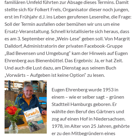
familiären Umfeld führten zur Absage dieses Termins. Damit
stellte sich für Folkert Frels, Organisator dieser noch jungen,
erst im Frühjahr d.J. ins Leben gerufenen Lesereihe, die Frage:
Soll der Termin ausfallen oder bemühen wir uns um eine
Ersatz-Veranstaltung. Schnell kristallisierte sich heraus, dass
es am 3. September eine „Wein-Lese“ geben soll. Von Margrit
Dalldorf, Administratorin der privaten Facebook-Gruppe
„Bad Bevensen und Umgebung“ kam der Hinweis auf Eugen
Ehrenberg aus Bienenbüttel. Das Ergebnis: Ja, er hat Zeit.
Und auch die Lust dazu, am Dienstag aus seinem Buch
„Vorwärts – Aufgeben ist keine Option“ zu lesen.
Eugen Ehrenberg wurde 1953 in
einem – wie er selber sagt – grünen
Stadtteil Hamburgs geboren. Er
wählte den Beruf des Gärtners und
zog auf einen Hof in Niedersachsen.
1978, im Alter von 25 Jahren, gehörte
er zu den Mitbegründern eines