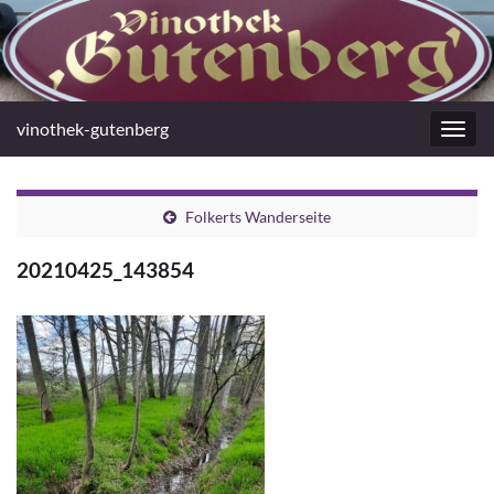
vinothek-gutenberg
Navig
umsc
Folkerts Wanderseite
20210425_143854