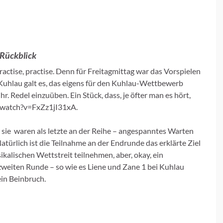
 Rückblick
ractise, practise. Denn für Freitagmittag war das Vorspielen
 Kuhlau galt es, das eigens für den Kuhlau-Wettbewerb
 Redel einzuüben. Ein Stück, dass, je öfter man es hört,
/watch?v=FxZz1jI31xA.
sie waren als letzte an der Reihe – angespanntes Warten
atürlich ist die Teilnahme an der Endrunde das erklärte Ziel
sikalischen Wettstreit teilnehmen, aber, okay, ein
weiten Runde – so wie es Liene und Zane 1 bei Kuhlau
ein Beinbruch.