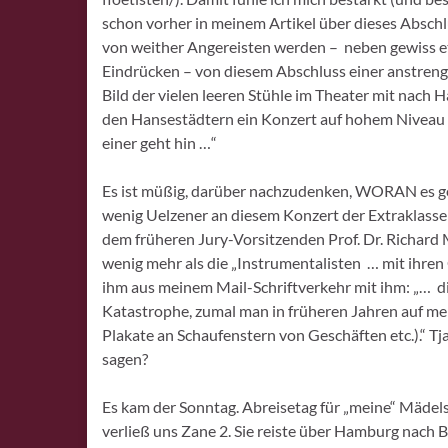
schon vorher in meinem Artikel über dieses Absch
von weither Angereisten werden – neben gewiss et
Eindrücken – von diesem Abschluss einer anstre
Bild der vielen leeren Stühle im Theater mit nach
den Hansestädtern ein Konzert auf hohem Niveau
einer geht hin …“
Es ist müßig, darüber nachzudenken, WORAN es ge
wenig Uelzener an diesem Konzert der Extraklassen
dem früheren Jury-Vorsitzenden Prof. Dr. Richard 
wenig mehr als die „Instrumentalisten … mit ihren 
ihm aus meinem Mail-Schriftverkehr mit ihm: „… die
Katastrophe, zumal man in früheren Jahren auf me
Plakate an Schaufenstern von Geschäften etc.).“ Tj
sagen?
Es kam der Sonntag. Abreisetag für „meine“ Mädel
verließ uns Zane 2. Sie reiste über Hamburg nach Brü