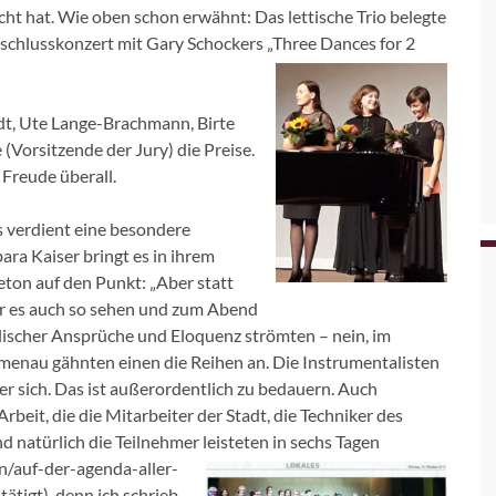
macht hat. Wie oben schon erwähnt: Das lettische Trio belegte
schlusskonzert mit Gary Schockers „Three Dances for 2
t, Ute Lange-Brachmann, Birte
Vorsitzende der Jury) die Preise.
 Freude überall.
 verdient eine besondere
ra Kaiser bringt es in ihrem
eton auf den Punkt: „Aber statt
er es auch so sehen und zum Abend
lischer Ansprüche und Eloquenz strömten – nein, im
lmenau gähnten einen die Reihen an. Die Instrumentalisten
er sich. Das ist außerordentlich zu bedauern. Auch
beit, die die Mitarbeiter der Stadt, die Techniker des
nd natürlich die Teilnehmer leisteten in sechs Tagen
on/auf-der-agenda-aller-
tätigt), denn ich schrieb