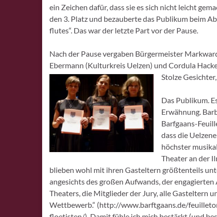
ein Zeichen dafür, dass sie es sich nicht leicht ge
den 3. Platz und bezauberte das Publikum beim Ab
flutes“. Das war der letzte Part vor der Pause.
Nach der Pause vergaben Bürgermeister Markward
Ebermann (Kulturkreis Uelzen) und Cordula Hacke (
Stolze Gesichter,
Das Publikum. Es
Erwähnung. Barba
Barfgaans-Feuill
dass die Uelzen
höchster musika
Theater an der I
blieben wohl mit ihren Gasteltern größtenteils unt
angesichts des großen Aufwands, der engagierten Ar
Theaters, die Mitglieder der Jury, alle Gasteltern u
Wettbewerb.“ (http://www.barftg
aans.de/feuillet
floetisten/). Damit fühle ich mich bestärkt (und bes