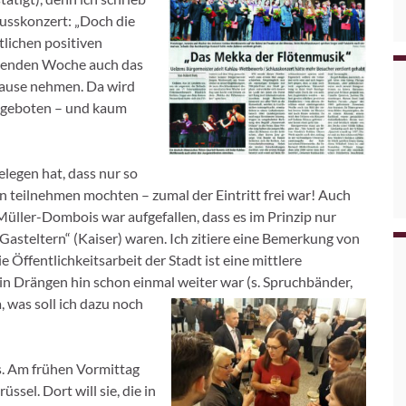
lusskonzert: „Doch die
lichen positiven
ngenden Woche auch das
 Hause nehmen. Da wird
 geboten – und kaum
legen hat, dass nur so
 teilnehmen mochten – zumal der Eintritt frei war! Auch
Müller-Dombois war aufgefallen, dass es im Prinzip nur
Gasteltern“ (Kaiser) waren. Ich zitiere eine Bemerkung von
 Öffentlichkeitsarbeit der Stadt ist eine mittlere
in Drängen hin schon einmal weiter war (s. Spruchbänder,
a, wa
s soll ich dazu noch
s. Am frühen Vormittag
ssel. Dort will sie, die in