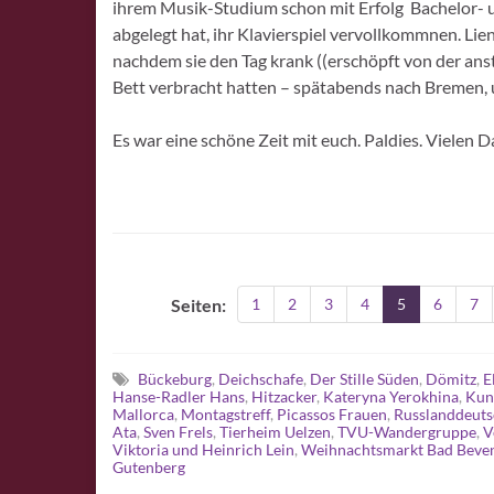
ihrem Musik-Studium schon mit Erfolg Bachelor-
abgelegt hat, ihr Klavierspiel vervollkommnen. Lie
nachdem sie den Tag krank ((erschöpft von der a
Bett verbracht hatten – spätabends nach Bremen, 
Es war eine schöne Zeit mit euch. Paldies. Vielen D
Seiten:
1
2
3
4
5
6
7
Bückeburg
,
Deichschafe
,
Der Stille Süden
,
Dömitz
,
E
Hanse-Radler Hans
,
Hitzacker
,
Kateryna Yerokhina
,
Kun
Mallorca
,
Montagstreff
,
Picassos Frauen
,
Russlanddeuts
Ata
,
Sven Frels
,
Tierheim Uelzen
,
TVU-Wandergruppe
,
V
Viktoria und Heinrich Lein
,
Weihnachtsmarkt Bad Beven
Gutenberg