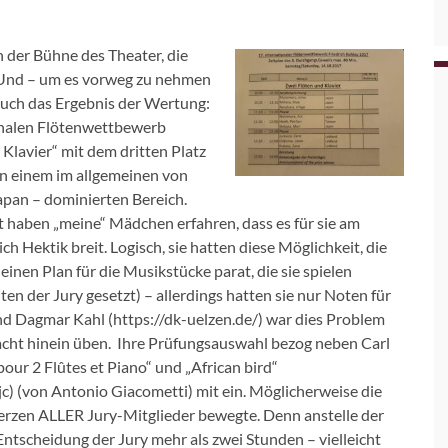
n der Bühne des Theater,
die
. Und – um es vorweg zu nehmen
auch das Ergebnis der Wertung:
ionalen Flötenwettbewerb
 Klavier“ mit dem dritten Platz
 in einem im allgemeinen von
Japan – dominierten Bereich.
t haben „meine“ Mädchen erfahren, dass es für sie am
 Hektik breit. Logisch, sie hatten diese Möglichkeit, die
einen Plan für die Musikstücke parat, die sie spielen
en der Jury gesetzt) – allerdings hatten sie nur Noten für
 und Dagmar Kahl (https://dk-uelzen.de/) war dies Problem
Nacht hinein üben. Ihre Prüfungsauswahl bezog neben Carl
our 2 Flûtes et Piano“ und „African bird“
von Antonio Giacometti) mit ein. Möglicherweise die
 Herzen ALLER Jury-Mitglieder bewegte. Denn anstelle der
tscheidung der Jury mehr als zwei Stunden – vielleicht