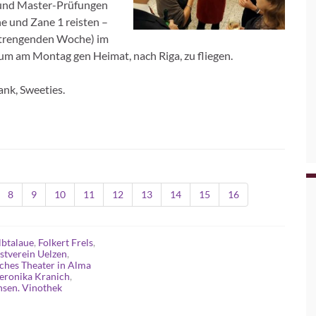
 und Master-Prüfungen
ne und Zane 1 reisten –
nstrengenden Woche) im
um am Montag gen Heimat, nach Riga, zu fliegen.
ank, Sweeties.
8
9
10
11
12
13
14
15
16
lbtalaue
,
Folkert Frels
,
stverein Uelzen
,
ches Theater in Alma
eronika Kranich
,
sen. Vinothek