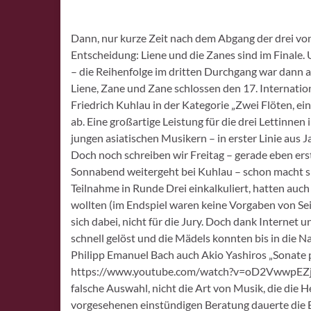
Dann, nur kurze Zeit nach dem Abgang der drei vo
Entscheidung: Liene und die Zanes sind im Finale
– die Reihenfolge im dritten Durchgang war dann 
Liene, Zane und Zane schlossen den 17. Internat
Friedrich Kuhlau in der Kategorie „Zwei Flöten, ein
ab. Eine großartige Leistung für die drei Lettinnen
jungen asiatischen Musikern – in erster Linie aus 
Doch noch schreiben wir Freitag – gerade eben ers
Sonnabend weitergeht bei Kuhlau – schon macht sich
Teilnahme in Runde Drei einkalkuliert, hatten auch 
wollten (im Endspiel waren keine Vorgaben von Seit
sich dabei, nicht für die Jury. Doch dank Internet
schnell gelöst und die Mädels konnten bis in die 
Philipp Emanuel Bach auch Akio Yashiros „Sonate p
https://www.youtube.com/watch?v=oD2VwwpEZjc) (
falsche Auswahl, nicht die Art von Musik, die die
vorgesehenen einstündigen Beratung dauerte die En