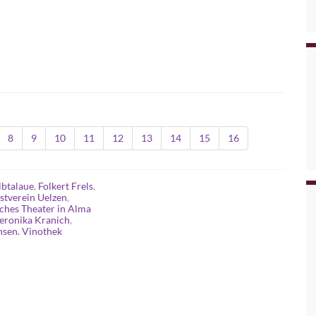
8
9
10
11
12
13
14
15
16
lbtalaue
,
Folkert Frels
,
stverein Uelzen
,
ches Theater in Alma
eronika Kranich
,
sen. Vinothek