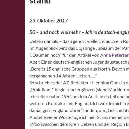
stand
23. Oktober 2017
50 – und noch viel mehr – Jahre deutsch-engli
Uelzen damals – dazu gehört vielleicht auch ein R
Im Augenblick wird das 50jährige Jubiläum der Par
(„Daumen hoch“ für den Artikel von
Anna Peterse
Aber: Einen deutsch-englischen Jugendaustausch gib
„Bereits 15 englische Gruppen aus North-Devon mi
vergan
genen 14 Jahren Uelzen. …“
So schrieb es der AZ-Redakteur Henning Goes in de
„Praktikant“ begleitend ergänzen (siehe Markierun
Ich selber nahm 1964 an dem Austausch teil und ber
weiteren Kontakte mit England. Ich würde mich fre
damaligen „Englandfahrer“ fänden, um „Geschichte
Anstelle vieler Worte füge ich hier Scans meiner 
1966 zwischen dem Kreis Uelzen und der Region B