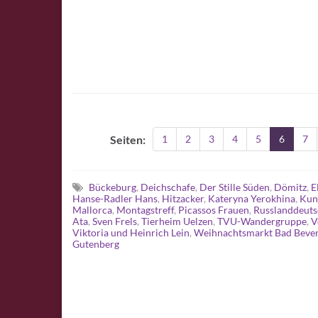
Seiten:
1
2
3
4
5
6
7
Bückeburg
,
Deichschafe
,
Der Stille Süden
,
Dömitz
,
E
Hanse-Radler Hans
,
Hitzacker
,
Kateryna Yerokhina
,
Kun
Mallorca
,
Montagstreff
,
Picassos Frauen
,
Russlanddeuts
Ata
,
Sven Frels
,
Tierheim Uelzen
,
TVU-Wandergruppe
,
V
Viktoria und Heinrich Lein
,
Weihnachtsmarkt Bad Beven
Gutenberg