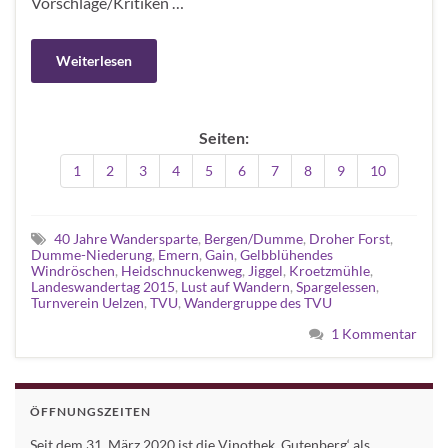
Vorschläge/Kritiken …
Weiterlesen
Seiten:
1
2
3
4
5
6
7
8
9
10
40 Jahre Wandersparte
,
Bergen/Dumme
,
Droher Forst
,
Dumme-Niederung
,
Emern
,
Gain
,
Gelbblühendes
Windröschen
,
Heidschnuckenweg
,
Jiggel
,
Kroetzmühle
,
Landeswandertag 2015
,
Lust auf Wandern
,
Spargelessen
,
Turnverein Uelzen
,
TVU
,
Wandergruppe des TVU
1 Kommentar
ÖFFNUNGSZEITEN
Seit dem 31. März 2020 ist die Vinothek ,Gutenberg‘ als