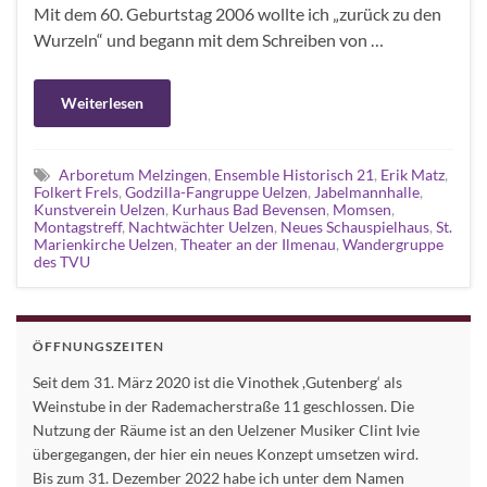
Mit dem 60. Geburtstag 2006 wollte ich „zurück zu den
Wurzeln“ und begann mit dem Schreiben von …
Weiterlesen
Arboretum Melzingen
,
Ensemble Historisch 21
,
Erik Matz
,
Folkert Frels
,
Godzilla-Fangruppe Uelzen
,
Jabelmannhalle
,
Kunstverein Uelzen
,
Kurhaus Bad Bevensen
,
Momsen
,
Montagstreff
,
Nachtwächter Uelzen
,
Neues Schauspielhaus
,
St.
Marienkirche Uelzen
,
Theater an der Ilmenau
,
Wandergruppe
des TVU
ÖFFNUNGSZEITEN
Seit dem 31. März 2020 ist die Vinothek ,Gutenberg‘ als
Weinstube in der Rademacherstraße 11 geschlossen. Die
Nutzung der Räume ist an den Uelzener Musiker Clint Ivie
übergegangen, der hier ein neues Konzept umsetzen wird.
Bis zum 31. Dezember 2022 habe ich unter dem Namen